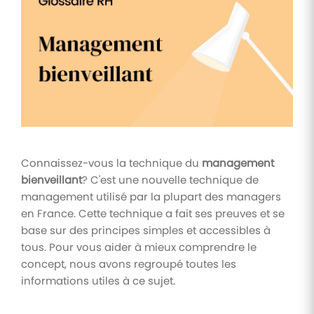
Tâches
et
check-
lists
Optimisez
le suivi de
vos
tâches et
check-
lists RH
Connaissez-vous la technique du
management
Suivi
bienveillant
? C'est une nouvelle technique de
mutuelle
management utilisé par la plupart des managers
en France. Cette technique a fait ses preuves et se
Suivez les
demandes de
base sur des principes simples et accessibles à
remboursement
tous. Pour vous aider à mieux comprendre le
de soins
concept, nous avons regroupé toutes les
informations utiles à ce sujet.