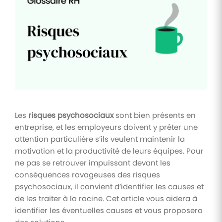
Tâches
et
check-
lists
Optimisez
le suivi de
vos
tâches et
check-
lists RH
Les
risques psychosociaux
sont bien présents en
Suivi
entreprise, et les employeurs doivent y prêter une
mutuelle
attention particulière s’ils veulent maintenir la
motivation et la productivité de leurs équipes. Pour
Suivez les
demandes de
ne pas se retrouver impuissant devant les
remboursement
conséquences ravageuses des risques
de soins
psychosociaux, il convient d’identifier les causes et
de les traiter à la racine. Cet article vous aidera à
identifier les éventuelles causes et vous proposera