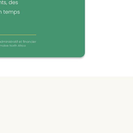
ts, des
un temps
dministratif et financier
molive North Africa