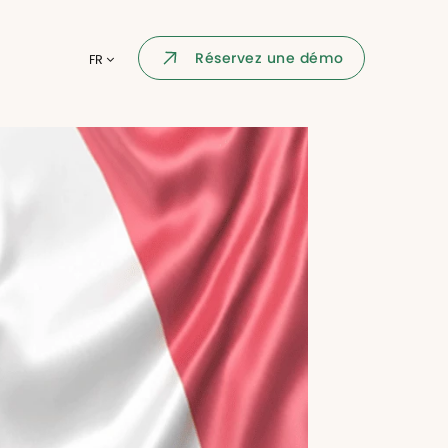
Portail collaborateur
Réservez une démo
FR
ormatique
Dashboard
KPI et reportings
par chaque
Intégration
ns
i des
Événement d'entreprise
Annuaire d'entreprise
Processus de validation