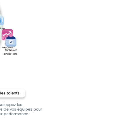
ions
KPI &
Rapports
Tâches et
check-lists
des talents
veloppez les
 de vos équipes pour
ur performance.