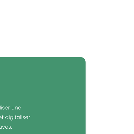
liser une
 digitaliser
ives,