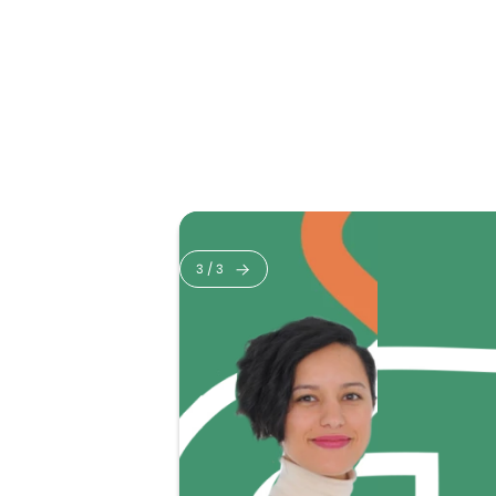
3
/
3