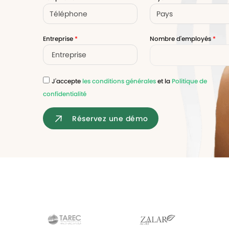
votre paie
Tâches et check-lists
Entreprise
*
Nombre d'employés
*
Optimisez le suivi de vos tâches et check-
lists RH
Suivi mutuelle
J'accepte
les conditions générales
et la
Politique de
Suivez les demandes de remboursement de
confidentialité
soins
Réservez une démo