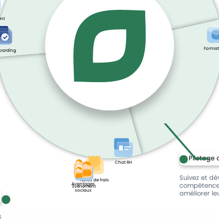
nt
Format
oarding
Pilotage 
Chat RH
Suivez et dé
Notes de frais
Avantages
compétences
Évènement
sociaux
améliorer le
s