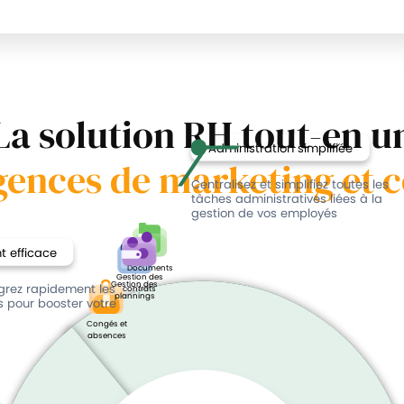
La solution RH tout-en u
Administration simplifiée
gences de marketing et
Centralisez et simplifiez toutes les
tâches administratives liées à la
gestion de vos employés
 efficace
Documents
Gestion des
Gestion des
égrez rapidement les
contrats
plannings
ls pour booster votre
Congés et
absences