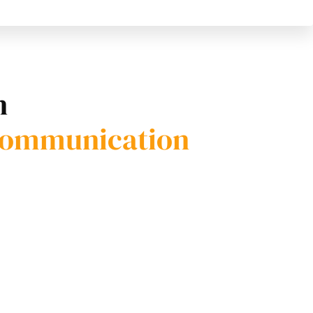
n
 communication