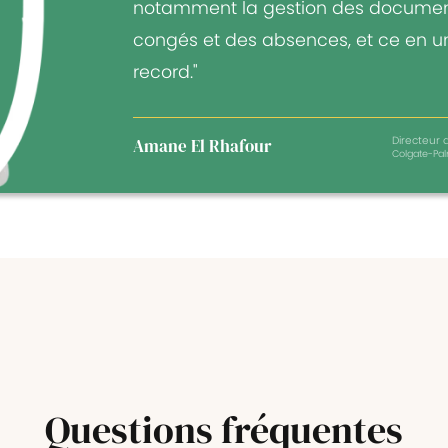
notamment la gestion des documen
congés et des absences, et ce en 
record."
Directeur a
Amane El Rhafour
Colgate-Pal
Questions
fréquentes