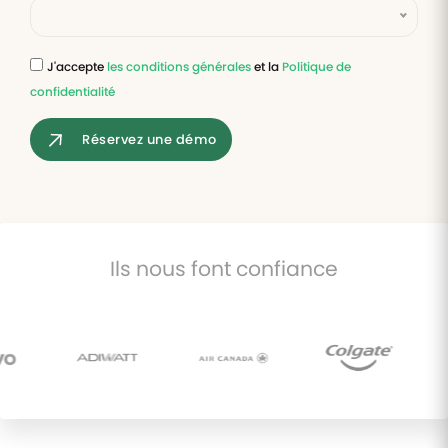
Tâches
et
J'accepte
les conditions générales
et la
Politique de
check-
confidentialité
lists
Optimisez
Réservez une démo
le suivi de
vos
tâches et
check-
lists RH
Suivi
Ils nous font confiance
mutuelle
Suivez les
demandes de
remboursement
de soins