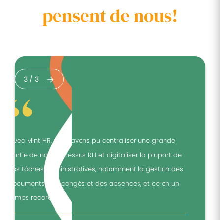
pensent de nous!
3
/
3
"Avec Mint HR, nous avons pu centraliser une grande
"
partie de nos processus RH et digitaliser la plupart de
p
nos tâches administratives, notamment la gestion des
n
documents, des congés et des absences, et ce en un
d
temps record."
t