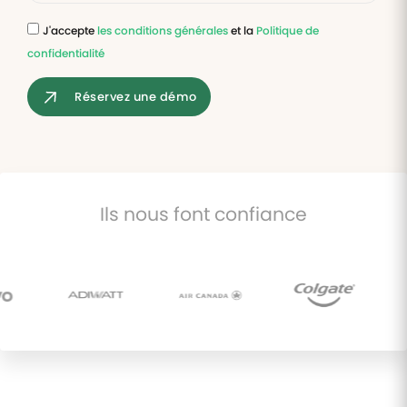
J'accepte
les conditions générales
et la
Politique de
Tâches
confidentialité
et
check-
lists
Réservez une démo
Optimisez
le suivi de
vos
tâches et
check-
lists RH
Ils nous font confiance
Suivi
mutuelle
Suivez les
demandes de
remboursement
de soins