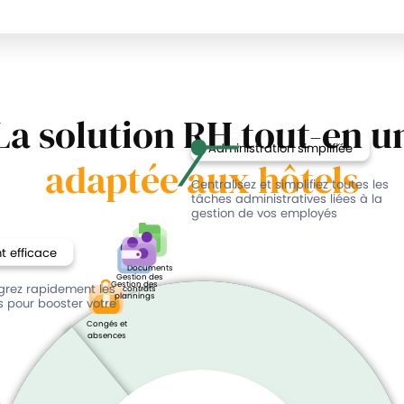
La solution RH tout-en u
Administration simplifiée
adaptée aux hôtels
Centralisez et simplifiez toutes les
tâches administratives liées à la
gestion de vos employés
 efficace
Documents
Gestion des
Gestion des
égrez rapidement les
contrats
plannings
ls pour booster votre
Congés et
absences