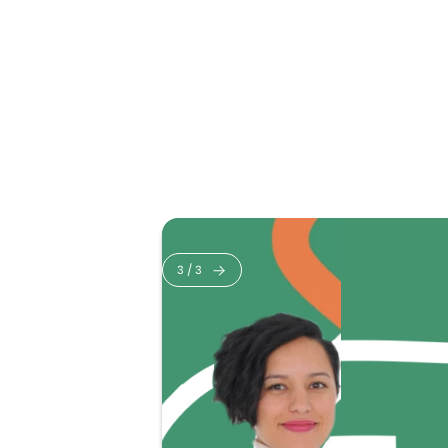
3
/
3