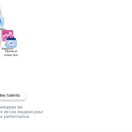
ions
KPI &
Rapports
Tâches et
check-lists
des talents
veloppez les
 de vos équipes pour
ur performance.