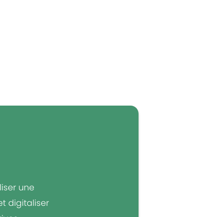
liser une
 digitaliser