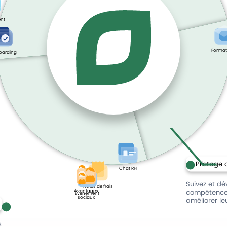
nt
Format
oarding
Pilotage 
Chat RH
Suivez et dé
Notes de frais
Avantages
compétences
Évènement
sociaux
améliorer le
s