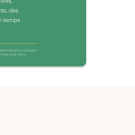
ives,
ts, des
un temps
dministratif et financier
molive North Africa