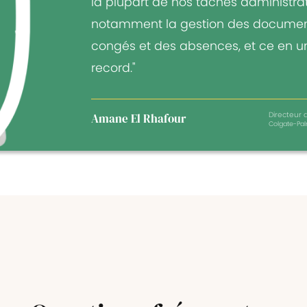
la plupart de nos tâches administrat
notamment la gestion des documen
congés et des absences, et ce en 
record."
Directeur a
Amane El Rhafour
Colgate-Pal