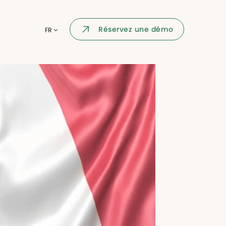
Portail collaborateur
Réservez une démo
FR
ormatique
Dashboard
KPI et reportings
par chaque
Intégration
ns
i des
Événement d'entreprise
Annuaire d'entreprise
Processus de validation