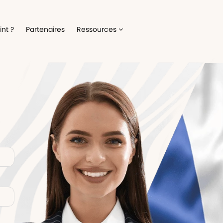
Recrutement
Matériels
nt ?
Partenaires
Ressources
ez la gestion de votre processus de
Optimisez la gestion du parc inf
ment
alloué à vos collaborateurs
Onboarding
Logiciels
 l'intégration de vos nouveaux
Répertoriez les logiciels utilisés 
ateurs
collaborateur
Formation
Suivi des interventio
un meilleur suivi des parcours de
Digitalisez les demandes et le suiv
n de vos collaborateurs
interventions IT
Engagement collaborateur
e pouls du moral de vos
ateurs