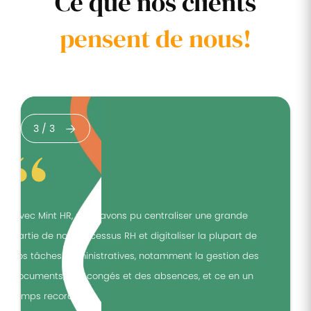
Ce que nos clients
pensent de nous!
3
/
3
"Avec Mint HR, nous avons pu centraliser une grande
"
partie de nos processus RH et digitaliser la plupart de
p
nos tâches administratives, notamment la gestion des
n
documents, des congés et des absences, et ce en un
d
temps record."
t