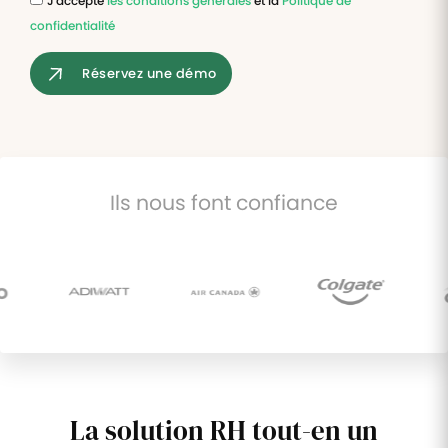
J'accepte
les conditions générales
et la
Politique de
confidentialité
Tâches
et
Réservez une démo
check-
lists
Optimisez
le suivi de
vos
tâches et
Ils nous font confiance
check-
lists RH
Suivi
mutuelle
Suivez les
demandes de
remboursement
de soins
La solution RH tout-en un