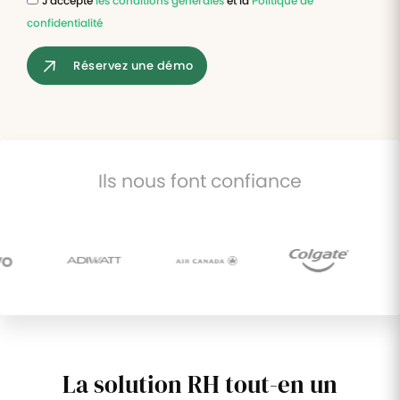
J'accepte
les conditions générales
et la
Politique de
confidentialité
Tâches
et
Réservez une démo
check-
lists
Optimisez
le suivi de
vos
tâches et
Ils nous font confiance
check-
lists RH
Suivi
mutuelle
Suivez les
demandes de
remboursement
de soins
La solution RH tout-en un