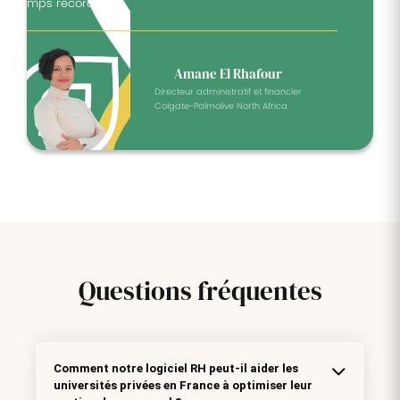
temps record."
t
Amane El Rhafour
Directeur administratif et financier
Colgate-Palmolive North Africa
Questions
fréquentes
Comment notre logiciel RH peut-il aider les
universités privées en France à optimiser leur