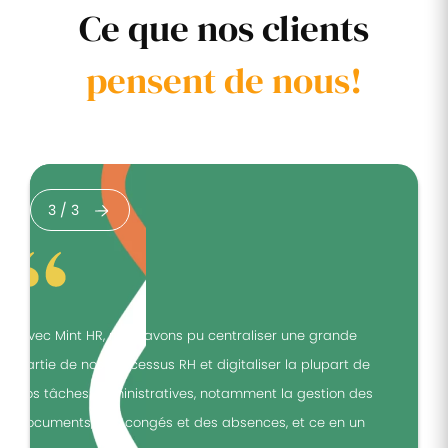
Ce que nos clients
pensent de nous!
3
/
3
"Avec Mint HR, nous avons pu centraliser une grande
"
partie de nos processus RH et digitaliser la plupart de
p
nos tâches administratives, notamment la gestion des
n
documents, des congés et des absences, et ce en un
d