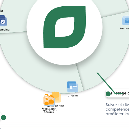
nt
Format
oarding
Pilotage 
Chat RH
Suivez et dé
Notes de frais
Avantages
compétences
Évènement
sociaux
améliorer le
s