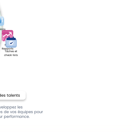
ions
KPI &
Rapports
Tâches et
check-lists
des talents
veloppez les
 de vos équipes pour
ur performance.