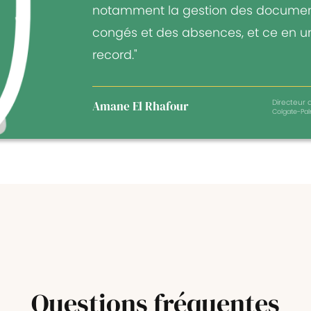
notamment la gestion des documen
congés et des absences, et ce en 
record."
Directeur a
Amane El Rhafour
Colgate-Pal
Questions
fréquentes