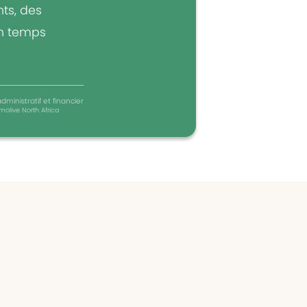
ts, des
un temps
dministratif et financier
molive North Africa