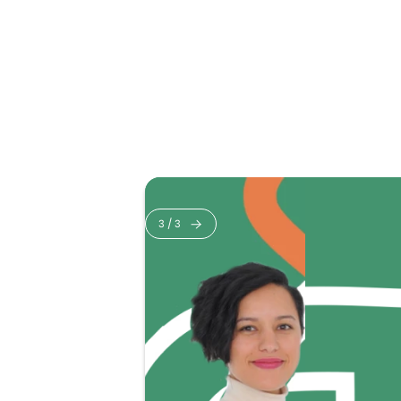
3
/
3