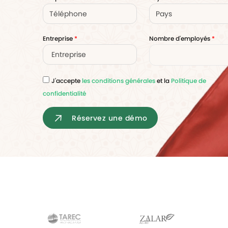
votre paie
Tâches et check-lists
Entreprise
*
Nombre d'employés
*
Optimisez le suivi de vos tâches et check-
lists RH
Suivi mutuelle
J'accepte
les conditions générales
et la
Politique de
Suivez les demandes de remboursement de
confidentialité
soins
Réservez une démo