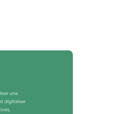
liser une
 digitaliser
ives,