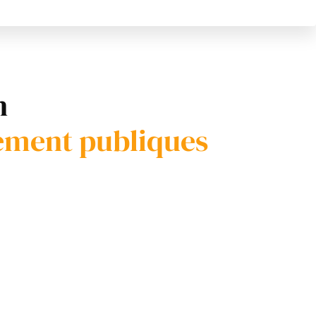
n
sement publiques