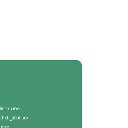
liser une
 digitaliser
ives,