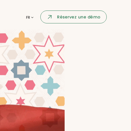
Portail collaborateur
Réservez une démo
FR
ormatique
Dashboard
KPI et reportings
par chaque
Intégration
ns
i des
Événement d'entreprise
Annuaire d'entreprise
Processus de validation