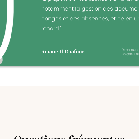
notamment la gestion des documen
congés et des absences, et ce en 
record."
Directeur a
Amane El Rhafour
Colgate-Pal