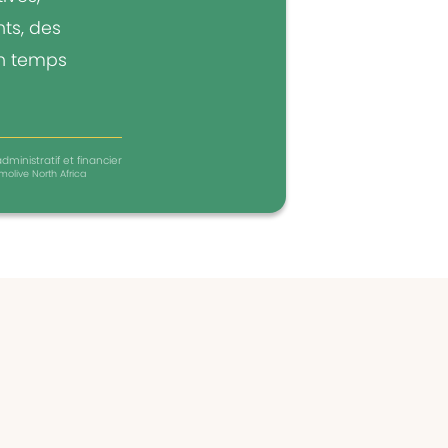
ts, des
un temps
dministratif et financier
molive North Africa