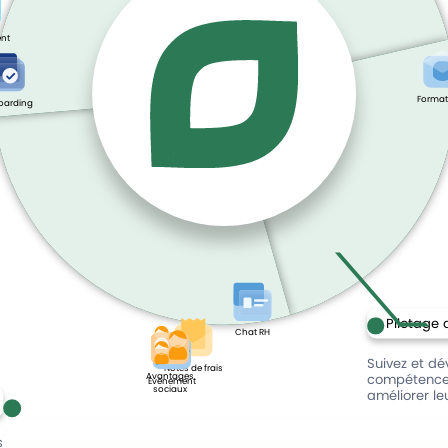
nt
Format
oarding
Pilotage 
Chat RH
Suivez et dé
Notes de frais
Avantages
compétences
Évènement
sociaux
améliorer le
s