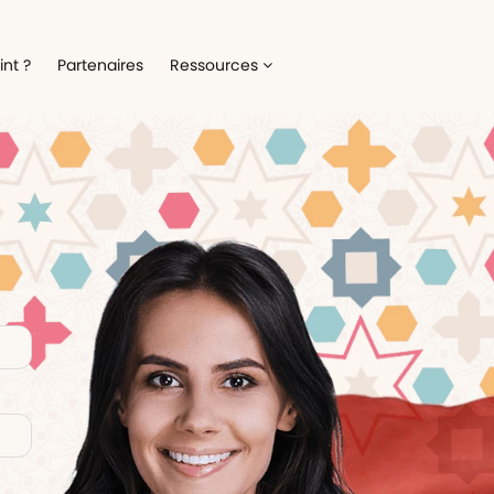
Recrutement
Matériels
nt ?
Partenaires
Ressources
ez la gestion de votre processus de
Optimisez la gestion du parc inf
ment
alloué à vos collaborateurs
Onboarding
Logiciels
 l'intégration de vos nouveaux
Répertoriez les logiciels utilisés 
ateurs
collaborateur
Formation
Suivi des interventio
un meilleur suivi des parcours de
Digitalisez les demandes et le suiv
n de vos collaborateurs
interventions IT
Engagement collaborateur
e pouls du moral de vos
ateurs