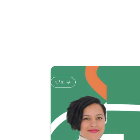
3
/
3