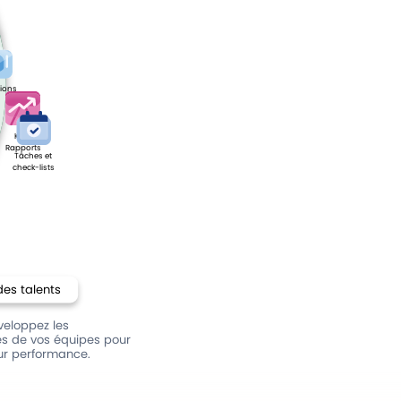
ions
KPI &
Rapports
Tâches et
check-lists
des talents
veloppez les
 de vos équipes pour
ur performance.