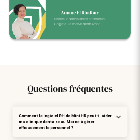
Amane El Rhafour
Directeur administratif et financier
Colgate-Palmolive North Africa
Questions
fréquentes
Comment le logiciel RH de MintHR peut-il aider
ma clinique dentaire au Maroc à gérer
efficacement le personnel ?