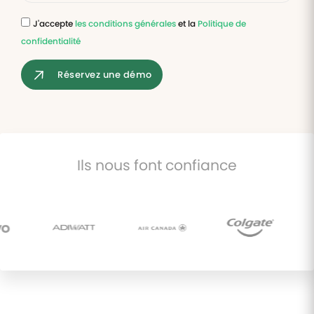
J'accepte
les conditions générales
et la
Politique de
Tâches
confidentialité
et
check-
lists
Réservez une démo
Optimisez
le suivi de
vos
tâches et
check-
lists RH
Ils nous font confiance
Suivi
mutuelle
Suivez les
demandes de
remboursement
de soins