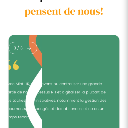
pensent de nous!
3
/
3
"Avec Mint HR, nous avons pu centraliser une grande
"
partie de nos processus RH et digitaliser la plupart de
p
nos tâches administratives, notamment la gestion des
n
documents, des congés et des absences, et ce en un
d
temps record."
t