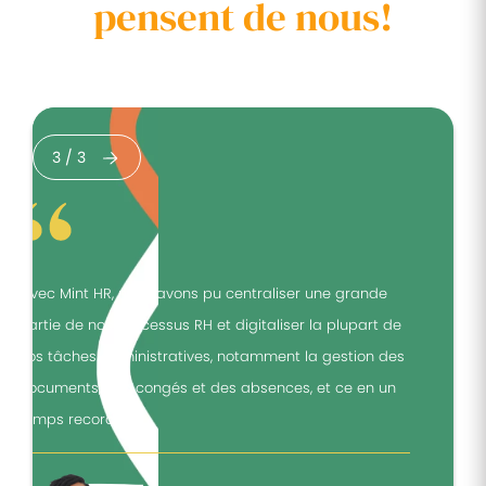
pensent de nous!
3
/
3
"Avec Mint HR, nous avons pu centraliser une grande
"
partie de nos processus RH et digitaliser la plupart de
p
nos tâches administratives, notamment la gestion des
n
documents, des congés et des absences, et ce en un
d
temps record."
t