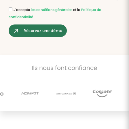
J'accepte
les conditions générales
et la
Politique de
Tâches
confidentialité
et
check-
lists
Réservez une démo
Optimisez
le suivi de
vos
tâches et
check-
lists RH
Ils nous font confiance
Suivi
mutuelle
Suivez les
demandes de
remboursement
de soins