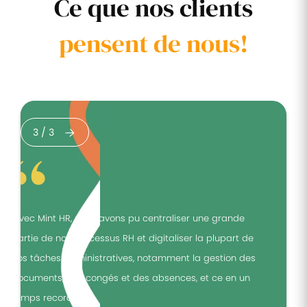
Ce que nos clients
pensent de nous!
3
/
3
"Avec Mint HR, nous avons pu centraliser une grande
"
partie de nos processus RH et digitaliser la plupart de
p
nos tâches administratives, notamment la gestion des
n
documents, des congés et des absences, et ce en un
d
temps record."
t