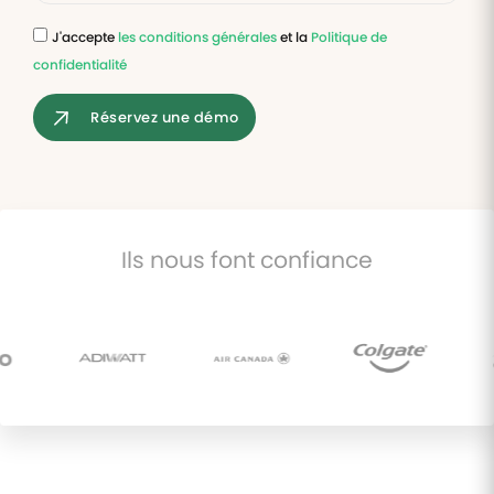
J'accepte
les conditions générales
et la
Politique de
Tâches
confidentialité
et
check-
lists
Réservez une démo
Optimisez
le suivi de
vos
tâches et
check-
lists RH
Ils nous font confiance
Suivi
mutuelle
Suivez les
demandes de
remboursement
de soins