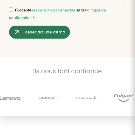
J'accepte
les conditions générales
et la
Politique de
Tâches
confidentialité
et
check-
lists
Réservez une démo
Optimisez
le suivi de
vos
tâches et
check-
lists RH
Ils nous font confiance
Suivi
mutuelle
Suivez les
demandes de
remboursement
de soins