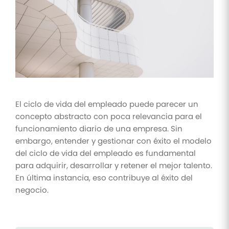
Tareas
y listas
de
control
Optimiza
tus tareas
y listas de
control de
RR.HH
El ciclo de vida del empleado puede parecer un
Mutuas
concepto abstracto con poca relevancia para el
Supervisa
funcionamiento diario de una empresa. Sin
los
embargo, entender y gestionar con éxito el modelo
reembolsos
de las
del ciclo de vida del empleado es fundamental
mutuas
para adquirir, desarrollar y retener el mejor talento.
En última instancia, eso contribuye al éxito del
negocio.