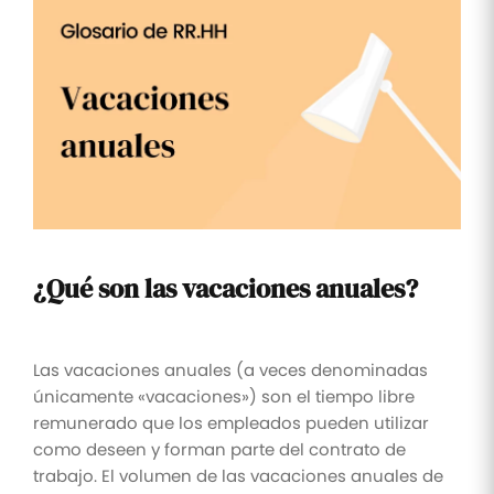
Tareas
y listas
de
control
Optimiza
tus tareas
y listas de
control de
RR.HH
Mutuas
Supervisa
¿Qué son las vacaciones anuales?
los
reembolsos
de las
mutuas
Las vacaciones anuales (a veces denominadas
únicamente «vacaciones») son el tiempo libre
remunerado que los empleados pueden utilizar
como deseen y forman parte del contrato de
trabajo. El volumen de las vacaciones anuales de