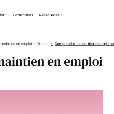
Recrutement
Matériels
nt ?
Partenaires
Ressources
ez la gestion de votre processus de
Optimisez la gestion du parc inf
ment
alloué à vos collaborateurs
Onboarding
Logiciels
 l'intégration de vos nouveaux
Répertoriez les logiciels utilisés 
 maintien en emploi en France
ateurs
Comprendre le maintien en emploi e
collaborateur
aintien en emploi
Formation
Suivi des interventio
un meilleur suivi des parcours de
Digitalisez les demandes et le suiv
n de vos collaborateurs
interventions IT
Engagement collaborateur
e pouls du moral de vos
ateurs