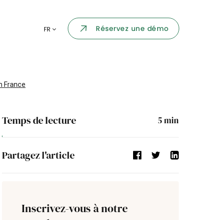
Portail collaborateur
Réservez une démo
FR
ormatique
Dashboard
KPI et reportings
par chaque
n France
Intégration
ns
Temps de lecture
5
min
i des
Événement d'entreprise
Partagez l'article
Annuaire d'entreprise
Processus de validation
Inscrivez-vous à notre