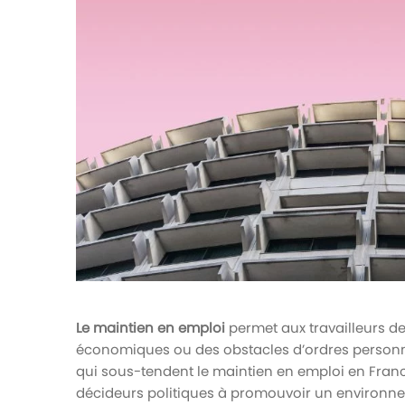
votre paie
Tâches et check-lists
Optimisez le suivi de vos tâches et check-
lists RH
Suivi mutuelle
Suivez les demandes de remboursement de
soins
Le maintien en emploi
permet aux travailleurs de
économiques ou des obstacles d’ordres personn
qui sous-tendent le maintien en emploi en France 
décideurs politiques à promouvoir un environneme