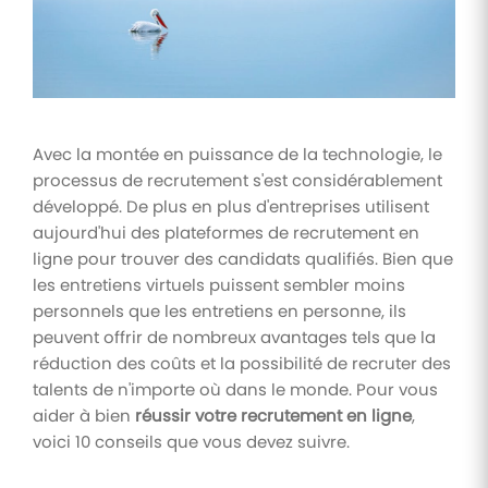
Tâches
et
check-
lists
Optimisez
Avec la montée en puissance de la technologie, le
le suivi de
processus de recrutement s'est considérablement
vos
tâches et
développé. De plus en plus d'entreprises utilisent
check-
aujourd'hui des plateformes de recrutement en
lists RH
ligne pour trouver des candidats qualifiés. Bien que
Suivi
les entretiens virtuels puissent sembler moins
mutuelle
personnels que les entretiens en personne, ils
Suivez les
peuvent offrir de nombreux avantages tels que la
demandes de
réduction des coûts et la possibilité de recruter des
remboursement
de soins
talents de n'importe où dans le monde. Pour vous
aider à bien
réussir votre recrutement en ligne
,
voici 10 conseils que vous devez suivre.