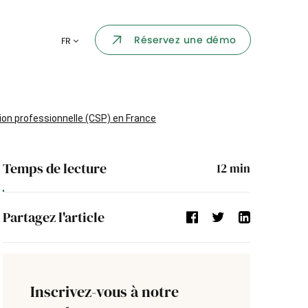
Portail collaborateur
Réservez une démo
FR
ormatique
Dashboard
KPI et reportings
par chaque
ion professionnelle (CSP) en France
Intégration
ns
Temps de lecture
12
min
i des
Événement d'entreprise
Partagez l'article
Annuaire d'entreprise
Processus de validation
Inscrivez-vous à notre