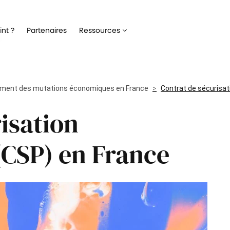
Recrutement
Matériels
nt ?
Partenaires
Ressources
ez la gestion de votre processus de
Optimisez la gestion du parc inf
ment
alloué à vos collaborateurs
Onboarding
Logiciels
 l'intégration de vos nouveaux
Répertoriez les logiciels utilisés 
ent des mutations économiques en France
ateurs
collaborateur
Contrat de sécurisat
isation
Formation
Suivi des interventio
un meilleur suivi des parcours de
Digitalisez les demandes et le suiv
n de vos collaborateurs
interventions IT
(CSP) en France
Engagement collaborateur
e pouls du moral de vos
ateurs