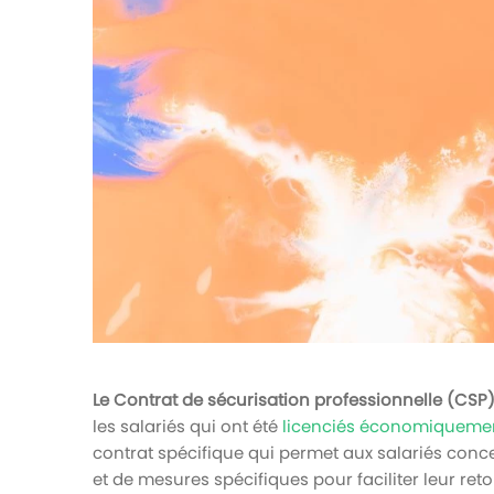
votre paie
Tâches et check-lists
Optimisez le suivi de vos tâches et check-
lists RH
Suivi mutuelle
Suivez les demandes de remboursement de
soins
Le Contrat de sécurisation professionnelle (CSP
les salariés qui ont été
licenciés économiqueme
contrat spécifique qui permet aux salariés co
et de mesures spécifiques pour faciliter leur reto