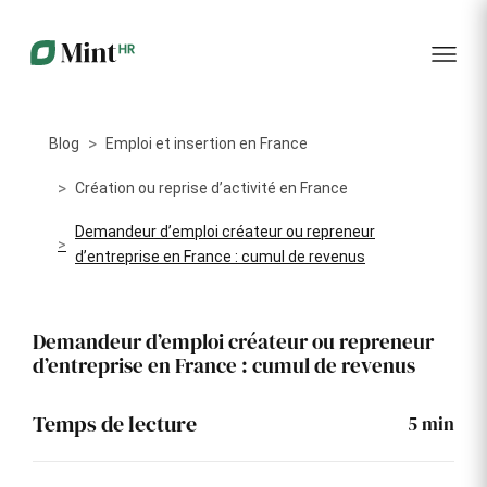
RH
des
service
plus
talents
management
encore
…...
Core
Recrutement
Matériels
Portail
HR
Digitalisez la
Optimisez la
collabora
Centralisez
gestion de
gestion du
vos
Blog
Emploi et insertion en France
votre
parc
données
processus
informatique
RH dans
Dashboar
de
alloué à vos
Création ou reprise d’activité en France
un portail
recrutement
collaborateurs
unique
Demandeur d’emploi créateur ou repreneur
KPI et
Congés
d’entreprise en France : cumul de revenus
Onboarding
Logiciels
reporting
et
Facilitez
Répertoriez
absences
l'intégration
les logiciels
Intégratio
de vos
utilisés par
Digitalisez
Demandeur d’emploi créateur ou repreneur
nouveaux
chaque
votre
d’entreprise en France : cumul de revenus
collaborateurs
collaborateur
gestion
des
Événeme
congés et
d'entrepri
Temps de lecture
5
min
absences
Gestion
Suivi des
Formation
Annuaire