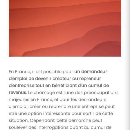
Tâches
et
check-
lists
Optimisez
le suivi de
vos
tâches et
check-
lists RH
En France, il est possible pour
un demandeur
Suivi
d'emploi de devenir créateur ou repreneur
mutuelle
d'entreprise tout en bénéficiant d'un cumul de
Suivez les
revenus
. Le chômage est l'une des préoccupations
demandes de
remboursement
majeures en France, et pour les demandeurs
de soins
d’emploi, créer ou reprendre une entreprise peut
être une option intéressante pour sortir de cette
situation. Cependant, cette démarche peut
soulever des interrogations quant au cumul de