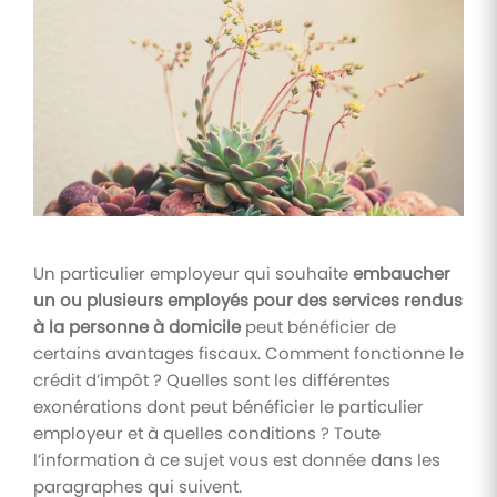
Tâches
et
check-
lists
Optimisez
le suivi de
vos
tâches et
check-
lists RH
Un particulier employeur qui souhaite
embaucher
Suivi
un ou plusieurs employés pour des services rendus
mutuelle
à la personne à domicile
peut bénéficier de
Suivez les
certains avantages fiscaux. Comment fonctionne le
demandes de
remboursement
crédit d’impôt ? Quelles sont les différentes
de soins
exonérations dont peut bénéficier le particulier
employeur et à quelles conditions ? Toute
l’information à ce sujet vous est donnée dans les
paragraphes qui suivent.