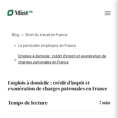
RH
des
service
plus
talents
management
encore
…...
Core
Recrutement
Matériels
Portail
HR
Digitalisez la
Optimisez la
collabora
Centralisez
gestion de
gestion du
vos
Blog
Droit du travail en France
votre
parc
données
processus
informatique
RH dans
Dashboar
de
alloué à vos
Le particulier employeur en France
un portail
recrutement
collaborateurs
unique
Emplois à domicile : crédit d’impôt et exonération de
KPI et
Congés
charges patronales en France
Onboarding
Logiciels
reporting
et
Facilitez
Répertoriez
absences
l'intégration
les logiciels
Intégratio
de vos
utilisés par
Digitalisez
Emplois à domicile : crédit d’impôt et
nouveaux
chaque
votre
exonération de charges patronales en France
collaborateurs
collaborateur
gestion
des
Événeme
congés et
d'entrepri
Temps de lecture
7
min
absences
Gestion
Suivi des
Formation
Annuaire