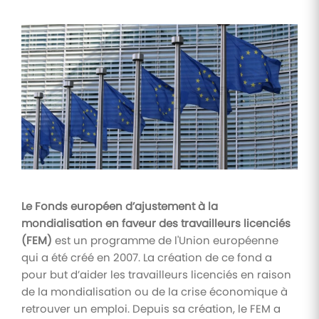
Tâches
et
check-
lists
Optimisez
le suivi de
vos
tâches et
check-
lists RH
Suivi
mutuelle
Le Fonds européen d’ajustement à la
Suivez les
mondialisation en faveur des travailleurs licenciés
demandes de
remboursement
(FEM)
est un programme de l'Union européenne
de soins
qui a été créé en 2007. La création de ce fond a
pour but d’aider les travailleurs licenciés en raison
de la mondialisation ou de la crise économique à
retrouver un emploi. Depuis sa création, le FEM a