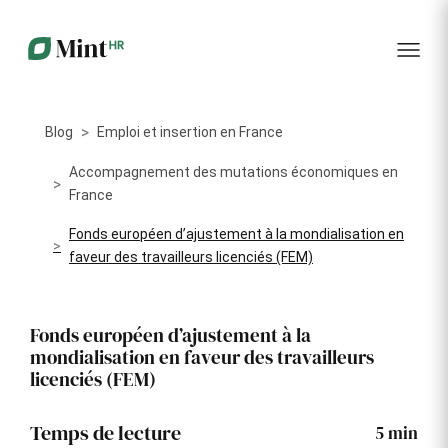
RH
des
service
plus
talents
management
encore
…...
Core
Recrutement
Matériels
Portail
HR
Digitalisez la
Optimisez la
collabora
Centralisez
gestion de
gestion du
vos
Blog
Emploi et insertion en France
votre
parc
données
processus
informatique
RH dans
Dashboar
de
alloué à vos
Accompagnement des mutations économiques en
un portail
recrutement
collaborateurs
France
unique
KPI et
Fonds européen d’ajustement à la mondialisation en
Congés
Onboarding
Logiciels
reporting
et
faveur des travailleurs licenciés (FEM)
Facilitez
Répertoriez
absences
l'intégration
les logiciels
Intégratio
de vos
utilisés par
Digitalisez
nouveaux
chaque
votre
Fonds européen d’ajustement à la
collaborateurs
collaborateur
gestion
mondialisation en faveur des travailleurs
des
Événeme
congés et
licenciés (FEM)
d'entrepri
absences
Gestion
Suivi des
Temps de lecture
5
min
Formation
Annuaire