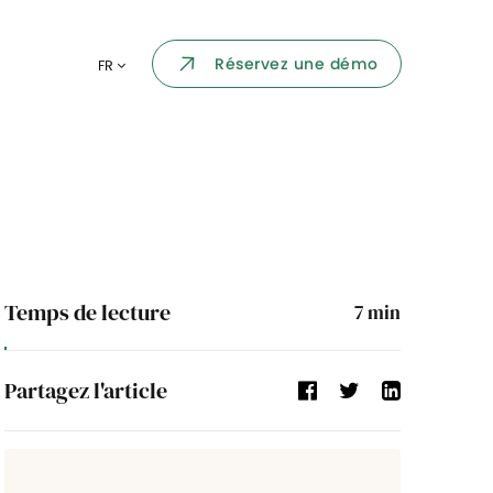
Portail collaborateur
Réservez une démo
FR
ormatique
Dashboard
KPI et reportings
par chaque
Intégration
ns
i des
Événement d'entreprise
Temps de lecture
7
min
Annuaire d'entreprise
Partagez l'article
Processus de validation