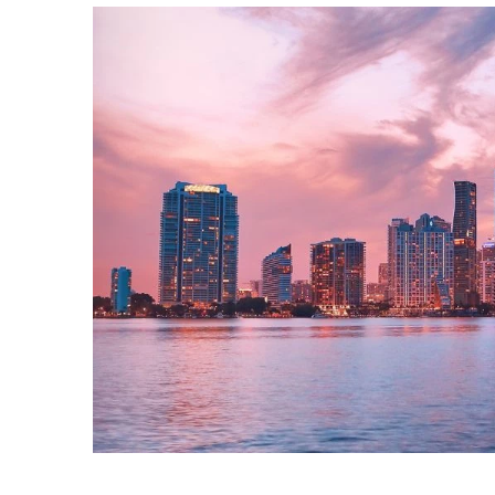
votre paie
Tâches et check-lists
Optimisez le suivi de vos tâches et check-
lists RH
Suivi mutuelle
Suivez les demandes de remboursement de
soins