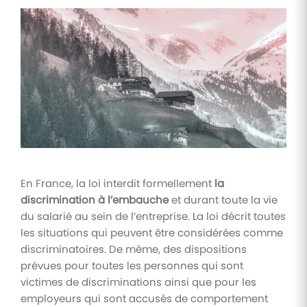
Tâches
et
check-
lists
Optimisez
le suivi de
vos
tâches et
check-
lists RH
Suivi
En France, la loi interdit formellement
la
mutuelle
discrimination à l’embauche
et durant toute la vie
Suivez les
du salarié au sein de l’entreprise. La loi décrit toutes
demandes de
remboursement
les situations qui peuvent être considérées comme
de soins
discriminatoires. De même, des dispositions
prévues pour toutes les personnes qui sont
victimes de discriminations ainsi que pour les
employeurs qui sont accusés de comportement