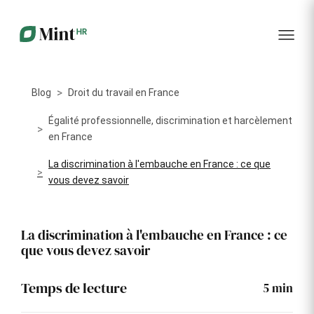
RH
des
service
plus
talents
management
encore
…...
Core
Recrutement
Matériels
Portail
HR
Digitalisez la
Optimisez la
collabora
Centralisez
gestion de
gestion du
vos
Blog
Droit du travail en France
votre
parc
données
processus
informatique
RH dans
Dashboar
de
alloué à vos
Égalité professionnelle, discrimination et harcèlement
un portail
recrutement
collaborateurs
en France
unique
KPI et
La discrimination à l'embauche en France : ce que
Congés
Onboarding
Logiciels
reporting
et
vous devez savoir
Facilitez
Répertoriez
absences
l'intégration
les logiciels
Intégratio
de vos
utilisés par
Digitalisez
nouveaux
chaque
votre
La discrimination à l'embauche en France : ce
collaborateurs
collaborateur
gestion
que vous devez savoir
des
Événeme
congés et
d'entrepri
absences
Temps de lecture
5
min
Gestion
Suivi des
Formation
Annuaire