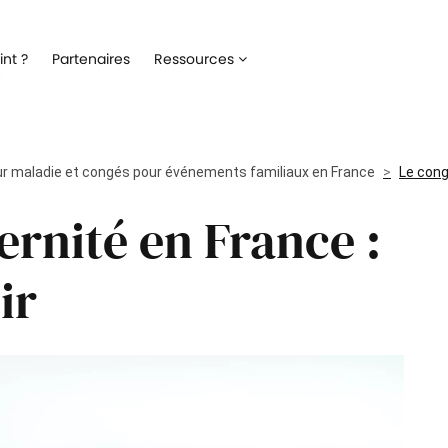
Recrutement
Matériels
nt ?
Partenaires
Ressources
ez la gestion de votre processus de
Optimisez la gestion du parc inf
ment
alloué à vos collaborateurs
Onboarding
Logiciels
 l'intégration de vos nouveaux
Répertoriez les logiciels utilisés 
r maladie et congés pour événements familiaux en France
ateurs
collaborateur
Le cong
rnité en France :
Formation
Suivi des interventio
un meilleur suivi des parcours de
Digitalisez les demandes et le suiv
n de vos collaborateurs
interventions IT
ir
Engagement collaborateur
e pouls du moral de vos
ateurs