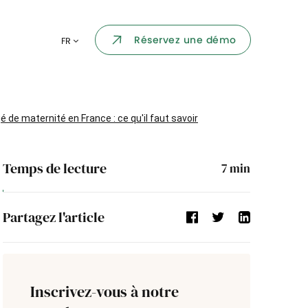
Portail collaborateur
Réservez une démo
FR
ormatique
Dashboard
KPI et reportings
par chaque
é de maternité en France : ce qu'il faut savoir
Intégration
ns
Temps de lecture
7
min
i des
Événement d'entreprise
Partagez l'article
Annuaire d'entreprise
Processus de validation
Inscrivez-vous à notre