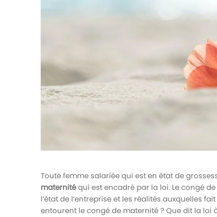
votre paie
Tâches et check-lists
Optimisez le suivi de vos tâches et check-
lists RH
Suivi mutuelle
Suivez les demandes de remboursement de
soins
Toute femme salariée qui est en état de grosses
maternité
qui est encadré par la loi. Le congé de
l’état de l’entreprise et les réalités auxquelles fa
entourent le congé de maternité ? Que dit la loi