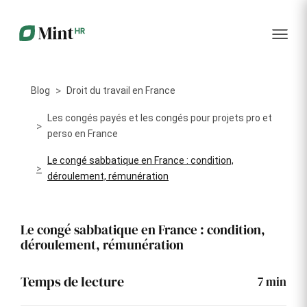
RH
des
service
plus
talents
management
encore
…...
Core
Recrutement
Matériels
Portail
HR
Digitalisez la
Optimisez la
collabora
Centralisez
gestion de
gestion du
vos
Blog
Droit du travail en France
votre
parc
données
processus
informatique
RH dans
Dashboar
de
alloué à vos
Les congés payés et les congés pour projets pro et
un portail
recrutement
collaborateurs
perso en France
unique
KPI et
Le congé sabbatique en France : condition,
Congés
Onboarding
Logiciels
reporting
et
déroulement, rémunération
Facilitez
Répertoriez
absences
l'intégration
les logiciels
Intégratio
de vos
utilisés par
Digitalisez
nouveaux
chaque
votre
Le congé sabbatique en France : condition,
collaborateurs
collaborateur
gestion
déroulement, rémunération
des
Événeme
congés et
d'entrepri
absences
Temps de lecture
7
min
Gestion
Suivi des
Formation
Annuaire