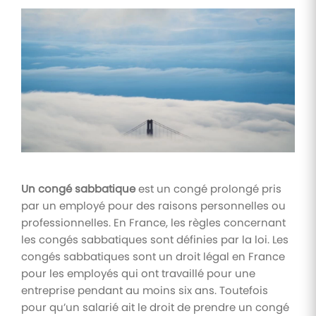
Tâches
et
check-
lists
Optimisez
le suivi de
vos
tâches et
check-
lists RH
Suivi
Un congé sabbatique
est un congé prolongé pris
mutuelle
par un employé pour des raisons personnelles ou
Suivez les
professionnelles. En France, les règles concernant
demandes de
remboursement
les congés sabbatiques sont définies par la loi. Les
de soins
congés sabbatiques sont un droit légal en France
pour les employés qui ont travaillé pour une
entreprise pendant au moins six ans. Toutefois
pour qu’un salarié ait le droit de prendre un congé