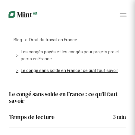
RH
des
service
plus
talents
management
encore
…...
Core
Recrutement
Matériels
Portail
HR
Digitalisez la
Optimisez la
collabora
Centralisez
gestion de
gestion du
vos
Blog
Droit du travail en France
votre
parc
données
processus
informatique
RH dans
Dashboar
de
alloué à vos
Les congés payés et les congés pour projets pro et
un portail
recrutement
collaborateurs
perso en France
unique
KPI et
Le congé sans solde en France : ce qu'il faut savoir
Congés
Onboarding
Logiciels
reporting
et
Facilitez
Répertoriez
absences
l'intégration
les logiciels
Intégratio
de vos
utilisés par
Le congé sans solde en France : ce qu'il faut
Digitalisez
nouveaux
chaque
votre
savoir
collaborateurs
collaborateur
gestion
des
Événeme
congés et
d'entrepri
Temps de lecture
3
min
absences
Gestion
Suivi des
Formation
Annuaire