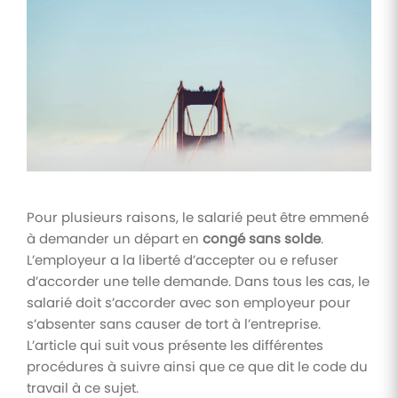
Tâches
et
check-
lists
Optimisez
le suivi de
vos
tâches et
check-
lists RH
Pour plusieurs raisons, le salarié peut être emmené
Suivi
à demander un départ en
congé sans solde
.
mutuelle
L’employeur a la liberté d’accepter ou e refuser
Suivez les
d’accorder une telle demande. Dans tous les cas, le
demandes de
remboursement
salarié doit s’accorder avec son employeur pour
de soins
s’absenter sans causer de tort à l’entreprise.
L’article qui suit vous présente les différentes
procédures à suivre ainsi que ce que dit le code du
travail à ce sujet.