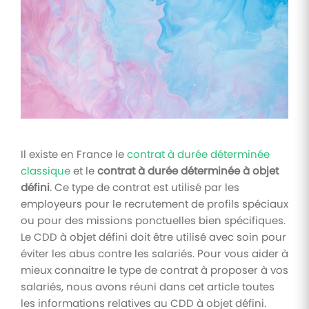
Tâches
et
check-
lists
Optimisez
le suivi de
vos
tâches et
check-
lists RH
Il existe en France le
contrat à durée déterminée
classique
et le
contrat à durée déterminée à objet
Suivi
défini
. Ce type de contrat est utilisé par les
mutuelle
employeurs pour le recrutement de profils spéciaux
Suivez les
ou pour des missions ponctuelles bien spécifiques.
demandes de
remboursement
Le CDD à objet défini doit être utilisé avec soin pour
de soins
éviter les abus contre les salariés. Pour vous aider à
mieux connaitre le type de contrat à proposer à vos
salariés, nous avons réuni dans cet article toutes
les informations relatives au CDD à objet défini.