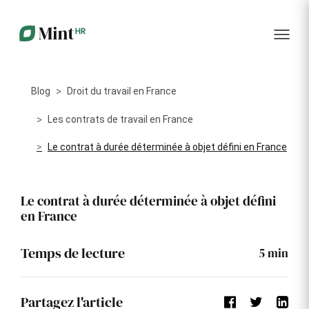
RH
des
service
plus
talents
management
encore
…...
Core
Recrutement
Matériels
Portail
HR
Digitalisez la
Optimisez la
collabora
Centralisez
gestion de
gestion du
vos
Blog
Droit du travail en France
votre
parc
données
processus
informatique
RH dans
Dashboar
de
alloué à vos
Les contrats de travail en France
un portail
recrutement
collaborateurs
unique
Le contrat à durée déterminée à objet défini en France
KPI et
Congés
Onboarding
Logiciels
reporting
et
Facilitez
Répertoriez
absences
Le contrat à durée déterminée à objet défini
l'intégration
les logiciels
Intégratio
de vos
utilisés par
Digitalisez
en France
nouveaux
chaque
votre
collaborateurs
collaborateur
gestion
des
Événeme
Temps de lecture
5
min
congés et
d'entrepri
absences
Gestion
Suivi des
Formation
Partagez l'article
Annuaire