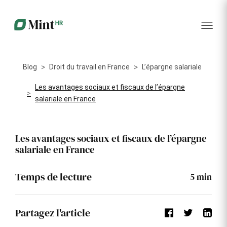
RH
des
service
plus
talents
management
encore
…...
Core
Recrutement
Matériels
Portail
HR
Digitalisez la
Optimisez la
collabora
Centralisez
gestion de
gestion du
vos
Blog
Droit du travail en France
L’épargne salariale
votre
parc
données
processus
informatique
RH dans
Dashboar
de
alloué à vos
Les avantages sociaux et fiscaux de l’épargne
un portail
recrutement
collaborateurs
salariale en France
unique
KPI et
Congés
Onboarding
Logiciels
reporting
et
Les avantages sociaux et fiscaux de l’épargne
Facilitez
Répertoriez
absences
l'intégration
les logiciels
salariale en France
Intégratio
de vos
utilisés par
Digitalisez
nouveaux
chaque
votre
collaborateurs
collaborateur
gestion
Temps de lecture
5
min
des
Événeme
congés et
d'entrepri
absences
Partagez l'article
Gestion
Suivi des
Formation
Annuaire