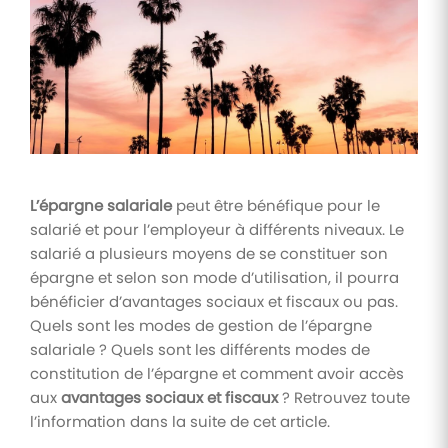
Tâches
et
check-
lists
Optimisez
le suivi de
vos
tâches et
check-
L’épargne salariale
peut être bénéfique pour le
lists RH
salarié et pour l’employeur à différents niveaux. Le
Suivi
salarié a plusieurs moyens de se constituer son
mutuelle
épargne et selon son mode d’utilisation, il pourra
bénéficier d’avantages sociaux et fiscaux ou pas.
Suivez les
demandes de
Quels sont les modes de gestion de l’épargne
remboursement
salariale ? Quels sont les différents modes de
de soins
constitution de l’épargne et comment avoir accès
aux
avantages sociaux et fiscaux
? Retrouvez toute
l’information dans la suite de cet article.