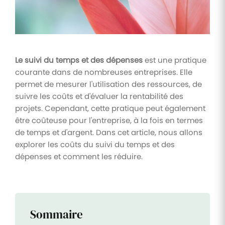
Tâches
et
check-
lists
Le suivi du temps et des dépenses
est une pratique
Optimisez
courante dans de nombreuses entreprises. Elle
le suivi de
vos
permet de mesurer l'utilisation des ressources, de
tâches et
suivre les coûts et d'évaluer la rentabilité des
check-
lists RH
projets. Cependant, cette pratique peut également
être coûteuse pour l'entreprise, à la fois en termes
Suivi
de temps et d'argent. Dans cet article, nous allons
mutuelle
explorer les coûts du suivi du temps et des
Suivez les
dépenses et comment les réduire.
demandes de
remboursement
de soins
Sommaire