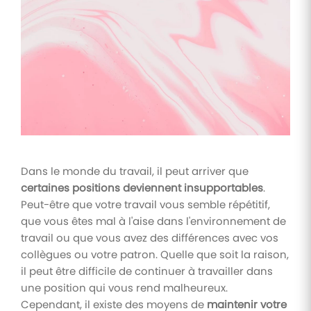
Tâches
et
check-
lists
Optimisez
le suivi de
vos
tâches et
check-
lists RH
Dans le monde du travail, il peut arriver que
Suivi
certaines positions deviennent insupportables
.
mutuelle
Peut-être que votre travail vous semble répétitif,
Suivez les
que vous êtes mal à l'aise dans l'environnement de
demandes de
remboursement
travail ou que vous avez des différences avec vos
de soins
collègues ou votre patron. Quelle que soit la raison,
il peut être difficile de continuer à travailler dans
une position qui vous rend malheureux.
Cependant, il existe des moyens de
maintenir votre