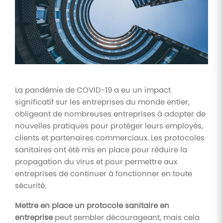
Tâches
et
check-
lists
Optimisez
le suivi de
vos
La pandémie de COVID-19 a eu un impact
tâches et
check-
significatif sur les entreprises du monde entier,
lists RH
obligeant de nombreuses entreprises à adopter de
nouvelles pratiques pour protéger leurs employés,
Suivi
mutuelle
clients et partenaires commerciaux. Les protocoles
sanitaires ont été mis en place pour réduire la
Suivez les
demandes de
propagation du virus et pour permettre aux
remboursement
entreprises de continuer à fonctionner en toute
de soins
sécurité.
Mettre en place un protocole sanitaire en
entreprise
peut sembler décourageant, mais cela