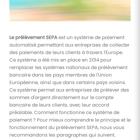
Tâches
et
check-
lists
Le prélèvement SEPA
est un système de paiement
Optimisez
automatisé permettant aux entreprises de collecter
le suivi de
vos
des paiements de leurs clients à travers l'Europe.
tâches et
Ce système a été mis en place en 2014 pour
check-
lists RH
remplacer les systèmes nationaux de prélèvement
bancaire dans les pays membres de l'Union
Suivi
Européenne, ainsi que dans certains pays voisins.
mutuelle
Ce système permet aux entreprises de prélever des
Suivez les
sommes d'argent directement sur le compte
demandes de
bancaire de leurs clients, avec leur accord
remboursement
de soins
préalable. Comment fonctionne ce système de
paiement ? Pour mieux comprendre le principe et le
fonctionnement du prélèvement SEPA, nous vous
recommandons les paragraphes qui suivent.