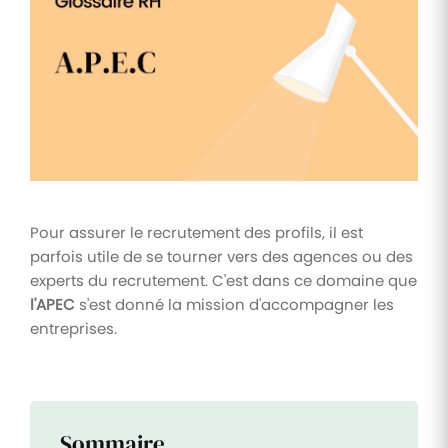
Tâches
et
check-
lists
Optimisez
le suivi de
vos
tâches et
check-
lists RH
Pour assurer le recrutement des profils, il est
Suivi
parfois utile de se tourner vers des agences ou des
mutuelle
experts du recrutement. C'est dans ce domaine que
l'APEC
s'est donné la mission d'accompagner les
Suivez les
demandes de
entreprises.
remboursement
de soins
Sommaire