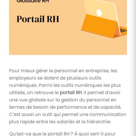
Tâches
et
check-
lists
Optimisez
le suivi de
vos
tâches et
check-
lists RH
Pour mieux gérer le personnel en entreprise, les
Suivi
employeurs se dotent de plusieurs outils
mutuelle
numériques. Parmi les outils numériques les plus
utilisés, on retrouve le
portail RH
. Il permet d’avoir
Suivez les
demandes de
une vue globale sur la gestion du personnel en
remboursement
termes de besoin de performance et de capacité.
de soins
C’est aussi un outil qui permet une communication
plus rapide entre les salariés et la hiérarchie.
Qu’est-ce que le portail RH ? À quoi sert-il pour