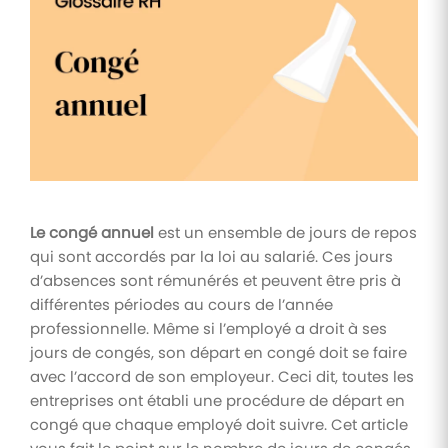
Tâches
et
check-
lists
Optimisez
le suivi de
vos
tâches et
check-
lists RH
Le congé annuel
est un ensemble de jours de repos
Suivi
qui sont accordés par la loi au salarié. Ces jours
mutuelle
d’absences sont rémunérés et peuvent être pris à
différentes périodes au cours de l’année
Suivez les
demandes de
professionnelle. Même si l’employé a droit à ses
remboursement
jours de congés, son départ en congé doit se faire
de soins
avec l’accord de son employeur. Ceci dit, toutes les
entreprises ont établi une procédure de départ en
congé que chaque employé doit suivre. Cet article