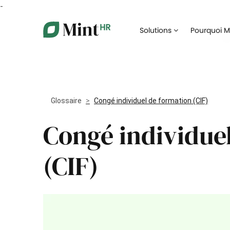
-
Core HR
Solutions
Pourquoi Mi
Centralisez vos données RH dans un portail
Digitalis
unique
recrute
Congés et absences
Digitalisez votre gestion des congés et
Facilitez
absences
collabor
Glossaire
Congé individuel de formation (CIF)
Gestion des documents
Congé individue
Assurez 
Automatisez la gestion de vos documents
formatio
administratifs
(CIF)
Notes de frais
Dématérialisez la gestion de vos notes de
Prenez l
frais
collabor
Paie et rémunération
Simplifiez et coordonnez la préparation de