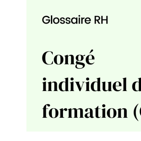
votre paie
Tâches et check-lists
Optimisez le suivi de vos tâches et check-
lists RH
Suivi mutuelle
Suivez les demandes de remboursement de
soins