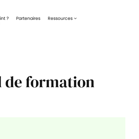
Recrutement
Matériels
nt ?
Partenaires
Ressources
ez la gestion de votre processus de
Optimisez la gestion du parc inf
ment
alloué à vos collaborateurs
Onboarding
Logiciels
 l'intégration de vos nouveaux
Répertoriez les logiciels utilisés 
ateurs
collaborateur
Formation
Suivi des interventio
l de formation
un meilleur suivi des parcours de
Digitalisez les demandes et le suiv
n de vos collaborateurs
interventions IT
Engagement collaborateur
e pouls du moral de vos
ateurs