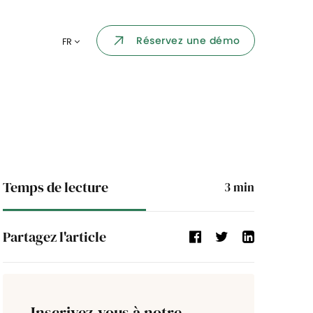
Portail collaborateur
Réservez une démo
FR
ormatique
Dashboard
KPI et reportings
par chaque
Intégration
ns
i des
Temps de lecture
3
min
Événement d'entreprise
Partagez l'article
Annuaire d'entreprise
Processus de validation
Inscrivez-vous à notre