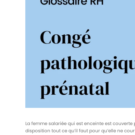
votre paie
Tâches et check-lists
Optimisez le suivi de vos tâches et check-
lists RH
Suivi mutuelle
Suivez les demandes de remboursement de
soins
La femme salariée qui est enceinte est couverte p
disposition tout ce qu’il faut pour qu’elle ne cou