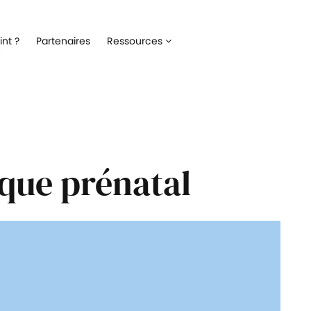
Recrutement
Matériels
nt ?
Partenaires
Ressources
ez la gestion de votre processus de
Optimisez la gestion du parc inf
ment
alloué à vos collaborateurs
Onboarding
Logiciels
 l'intégration de vos nouveaux
Répertoriez les logiciels utilisés 
ateurs
collaborateur
Formation
Suivi des interventio
que prénatal
un meilleur suivi des parcours de
Digitalisez les demandes et le suiv
n de vos collaborateurs
interventions IT
Engagement collaborateur
e pouls du moral de vos
ateurs