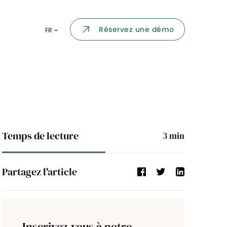
Portail collaborateur
Réservez une démo
FR
ormatique
Dashboard
KPI et reportings
par chaque
Intégration
ns
i des
Temps de lecture
3
min
Événement d'entreprise
Partagez l'article
Annuaire d'entreprise
Processus de validation
Inscrivez-vous à notre