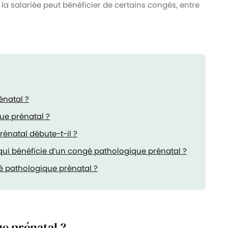
 la salariée peut bénéficier de certains congés, entre
énatal ?
ue prénatal ?
énatal débute-t-il ?
 qui bénéficie d’un congé pathologique prénatal ?
é pathologique prénatal ?
ue prénatal ?