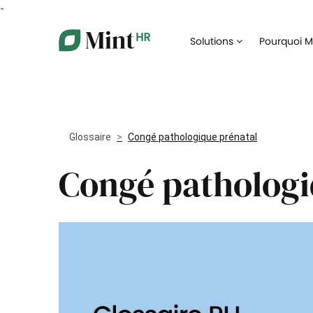
-
Core HR
Solutions
Pourquoi Mi
Centralisez vos données RH dans un portail
Digitalis
unique
recrute
Congés et absences
Digitalisez votre gestion des congés et
Facilitez
absences
collabor
Glossaire
Congé pathologique prénatal
Gestion des documents
Congé pathologi
Assurez 
Automatisez la gestion de vos documents
formatio
administratifs
Notes de frais
Dématérialisez la gestion de vos notes de
Prenez l
frais
collabor
Paie et rémunération
Simplifiez et coordonnez la préparation de