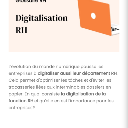
Tâches
et
check-
lists
Optimisez
le suivi de
vos
tâches et
check-
lists RH
L’évolution du monde numérique pousse les
Suivi
entreprises à
digitaliser aussi leur département RH
.
mutuelle
Cela permet d'optimiser les tâches et d'éviter les
tracasseries liées aux interminables dossiers en
Suivez les
demandes de
papier. En quoi consiste
la digitalisation de la
remboursement
fonction RH
et qu'elle en est l'importance pour les
de soins
entreprises?