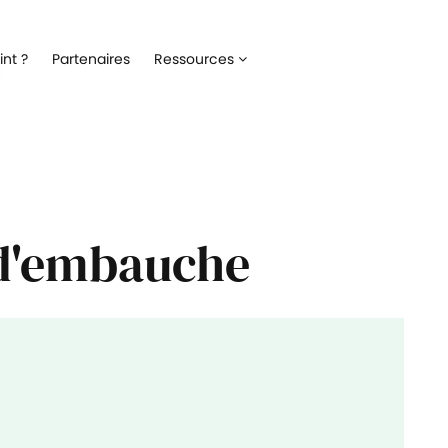
Recrutement
Matériels
nt ?
Partenaires
Ressources
ez la gestion de votre processus de
Optimisez la gestion du parc inf
ment
alloué à vos collaborateurs
Onboarding
Logiciels
 l'intégration de vos nouveaux
Répertoriez les logiciels utilisés 
ateurs
collaborateur
Formation
Suivi des interventio
 d'embauche
un meilleur suivi des parcours de
Digitalisez les demandes et le suiv
n de vos collaborateurs
interventions IT
Engagement collaborateur
e pouls du moral de vos
ateurs