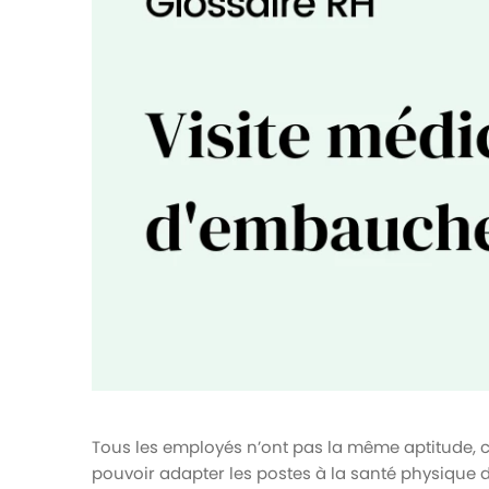
votre paie
Tâches et check-lists
Optimisez le suivi de vos tâches et check-
lists RH
Suivi mutuelle
Suivez les demandes de remboursement de
soins
Tous les employés n’ont pas la même aptitude, ce
pouvoir adapter les postes à la santé physique d