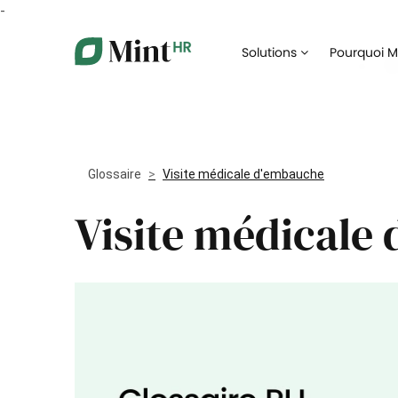
-
Core HR
Solutions
Pourquoi Mi
Centralisez vos données RH dans un portail
Digitalis
unique
recrute
Congés et absences
Digitalisez votre gestion des congés et
Facilitez
absences
collabor
Glossaire
Visite médicale d'embauche
Gestion des documents
Visite médicale
Assurez 
Automatisez la gestion de vos documents
formatio
administratifs
Notes de frais
Dématérialisez la gestion de vos notes de
Prenez l
frais
collabor
Paie et rémunération
Simplifiez et coordonnez la préparation de