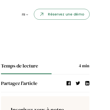
Portail collaborateur
Réservez une démo
FR
ormatique
Dashboard
KPI et reportings
par chaque
Intégration
ns
i des
Temps de lecture
4
min
Événement d'entreprise
Partagez l'article
Annuaire d'entreprise
Processus de validation
Inscrivez-vous à notre