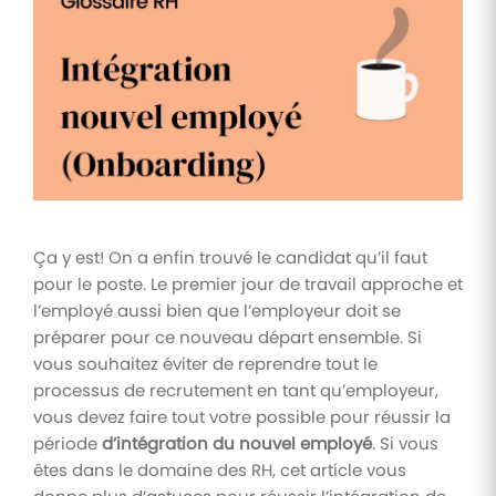
Tâches
et
check-
lists
Optimisez
le suivi de
vos
tâches et
check-
lists RH
Ça y est! On a enfin trouvé le candidat qu’il faut
Suivi
pour le poste. Le premier jour de travail approche et
mutuelle
l’employé aussi bien que l’employeur doit se
préparer pour ce nouveau départ ensemble. Si
Suivez les
demandes de
vous souhaitez éviter de reprendre tout le
remboursement
processus de recrutement en tant qu’employeur,
de soins
vous devez faire tout votre possible pour réussir la
période
d’intégration du nouvel employé
. Si vous
êtes dans le domaine des RH, cet article vous