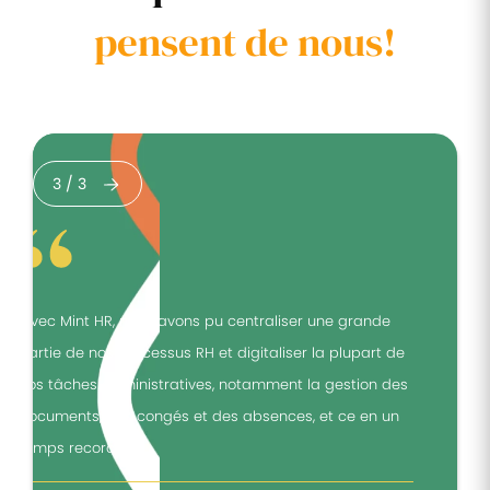
pensent de nous!
3
/
3
"Avec Mint HR, nous avons pu centraliser une grande
"
partie de nos processus RH et digitaliser la plupart de
p
nos tâches administratives, notamment la gestion des
n
documents, des congés et des absences, et ce en un
d
temps record."
t