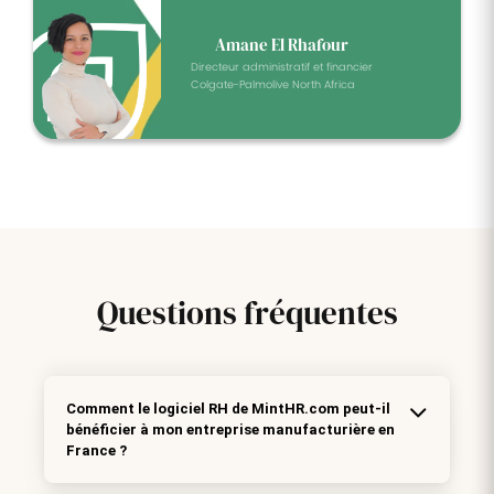
Amane El Rhafour
Directeur administratif et financier
Colgate-Palmolive North Africa
Questions
fréquentes
Comment le logiciel RH de MintHR.com peut-il
bénéficier à mon entreprise manufacturière en
France ?