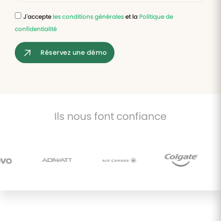
J'accepte
les conditions générales
et la
Politique de
Tâches
confidentialité
et
check-
lists
Réservez une démo
Optimisez
le suivi de
vos
tâches et
check-
lists RH
Ils nous font confiance
Suivi
mutuelle
Suivez les
demandes de
remboursement
de soins