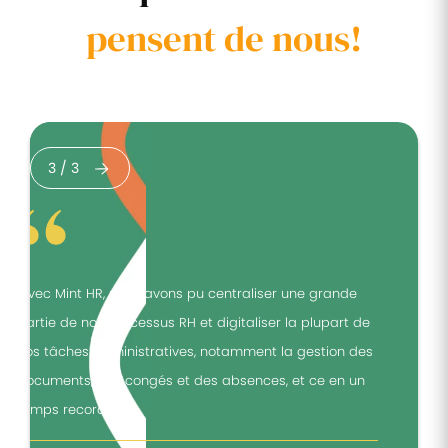
pensent de nous!
3
/
3
"Avec Mint HR, nous avons pu centraliser une grande
"
partie de nos processus RH et digitaliser la plupart de
p
nos tâches administratives, notamment la gestion des
n
documents, des congés et des absences, et ce en un
d
temps record."
t