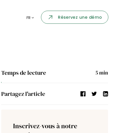
Portail collaborateur
Réservez une démo
FR
ormatique
Dashboard
KPI et reportings
par chaque
Intégration
ns
Temps de lecture
5
min
i des
Événement d'entreprise
Partagez l'article
Annuaire d'entreprise
Processus de validation
Inscrivez-vous à notre