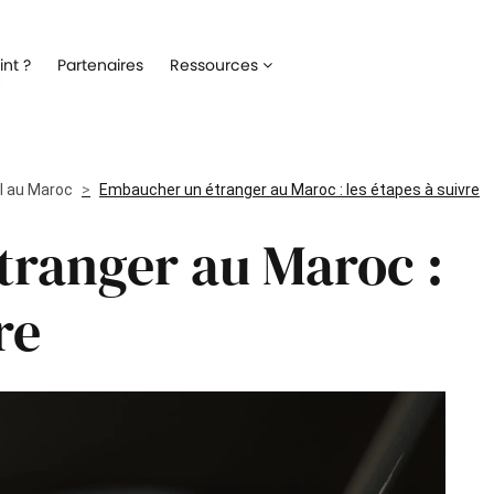
Recrutement
Matériels
nt ?
Partenaires
Ressources
ez la gestion de votre processus de
Optimisez la gestion du parc inf
ment
alloué à vos collaborateurs
Onboarding
Logiciels
 l'intégration de vos nouveaux
Répertoriez les logiciels utilisés 
il au Maroc
ateurs
Embaucher un étranger au Maroc : les étapes à suivre
collaborateur
ranger au Maroc :
Formation
Suivi des interventio
un meilleur suivi des parcours de
Digitalisez les demandes et le suiv
n de vos collaborateurs
interventions IT
re
Engagement collaborateur
e pouls du moral de vos
ateurs