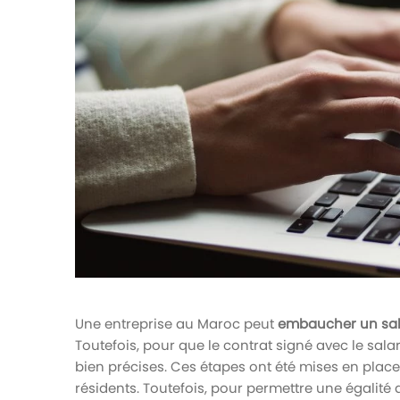
votre paie
Tâches et check-lists
Optimisez le suivi de vos tâches et check-
lists RH
Suivi mutuelle
Suivez les demandes de remboursement de
soins
Une entreprise au Maroc peut
embaucher un sal
Toutefois, pour que le contrat signé avec le salar
bien précises. Ces étapes ont été mises en place
résidents. Toutefois, pour permettre une égalit