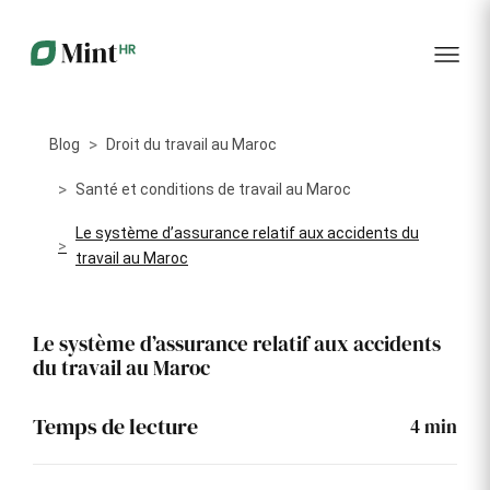
RH
des
service
plus
talents
management
encore
…...
Core
Recrutement
Matériels
Portail
HR
Digitalisez la
Optimisez la
collabora
Centralisez
gestion de
gestion du
vos
Blog
Droit du travail au Maroc
votre
parc
données
processus
informatique
RH dans
Dashboar
de
alloué à vos
Santé et conditions de travail au Maroc
un portail
recrutement
collaborateurs
unique
Le système d’assurance relatif aux accidents du
KPI et
Congés
travail au Maroc
Onboarding
Logiciels
reporting
et
Facilitez
Répertoriez
absences
l'intégration
les logiciels
Intégratio
de vos
utilisés par
Digitalisez
Le système d’assurance relatif aux accidents
nouveaux
chaque
votre
du travail au Maroc
collaborateurs
collaborateur
gestion
des
Événeme
congés et
d'entrepri
Temps de lecture
4
min
absences
Gestion
Suivi des
Formation
Annuaire