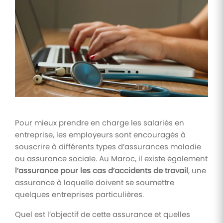
Tâches
et
check-
lists
Optimisez
le suivi de
vos
tâches et
check-
lists RH
Pour mieux prendre en charge les salariés en
Suivi
entreprise, les employeurs sont encouragés à
mutuelle
souscrire à différents types d’assurances maladie
Suivez les
ou assurance sociale. Au Maroc, il existe également
demandes de
remboursement
l’assurance pour les cas d’accidents de travail
, une
de soins
assurance à laquelle doivent se soumettre
quelques entreprises particulières.
Quel est l’objectif de cette assurance et quelles