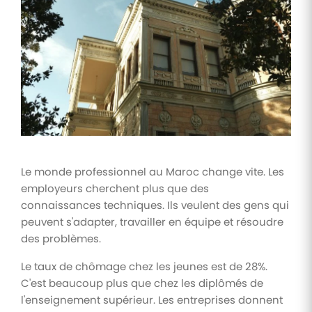
Tâches
et
check-
lists
Optimisez
le suivi de
vos
tâches et
check-
lists RH
Le monde professionnel au Maroc change vite. Les
Suivi
employeurs cherchent plus que des
mutuelle
connaissances techniques. Ils veulent des gens qui
Suivez les
peuvent s'adapter, travailler en équipe et résoudre
demandes de
remboursement
des problèmes.
de soins
Le taux de chômage chez les jeunes est de 28%.
C'est beaucoup plus que chez les diplômés de
l'enseignement supérieur. Les entreprises donnent