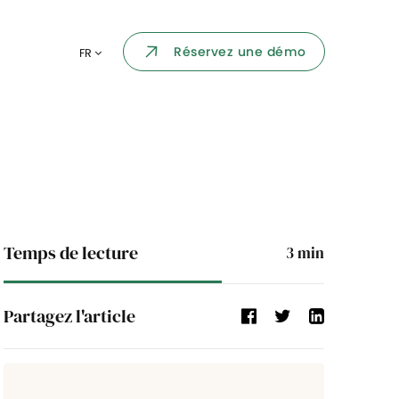
Portail collaborateur
Réservez une démo
FR
ormatique
Dashboard
KPI et reportings
par chaque
Intégration
ns
i des
Événement d'entreprise
Temps de lecture
3
min
Annuaire d'entreprise
Partagez l'article
Processus de validation