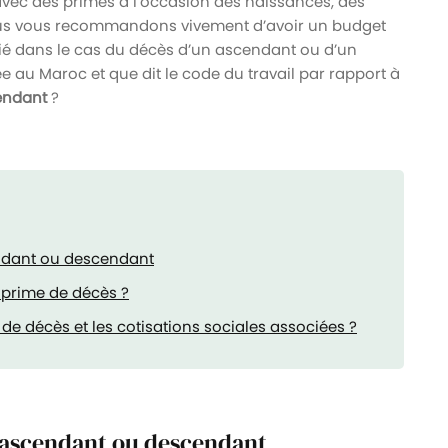
l avec des primes à l’occasion des naissances, des
ous vous recommandons vivement d’avoir un budget
ié dans le cas du décès d’un ascendant ou d’un
au Maroc et que dit le code du travail par rapport à
endant
?
endant ou descendant
a prime de décès ?
e décès et les cotisations sociales associées ?
n ascendant ou descendant