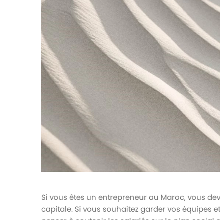
votre paie
Tâches et check-lists
Optimisez le suivi de vos tâches et check-
lists RH
Suivi mutuelle
Suivez les demandes de remboursement de
soins
Si vous êtes un entrepreneur au Maroc, vous deve
capitale. Si vous souhaitez garder vos équipes e