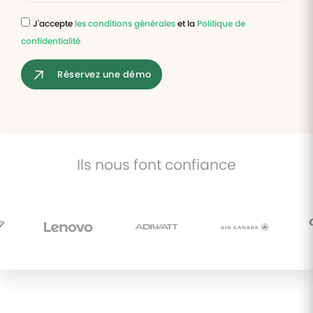
J'accepte
les conditions générales
et la
Politique de
Tâches
confidentialité
et
check-
lists
Réservez une démo
Optimisez
le suivi de
vos
tâches et
check-
lists RH
Ils nous font confiance
Suivi
mutuelle
Suivez les
demandes de
remboursement
de soins