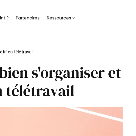
Recrutement
Matériels
nt ?
Partenaires
Ressources
ez la gestion de votre processus de
Optimisez la gestion du parc inf
ment
alloué à vos collaborateurs
Onboarding
Logiciels
 l'intégration de vos nouveaux
Répertoriez les logiciels utilisés 
tif en télétravail
ateurs
collaborateur
bien s'organiser et
Formation
Suivi des interventio
un meilleur suivi des parcours de
Digitalisez les demandes et le suiv
n de vos collaborateurs
interventions IT
 télétravail
Engagement collaborateur
e pouls du moral de vos
ateurs