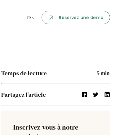
Portail collaborateur
Réservez une démo
FR
ormatique
Dashboard
KPI et reportings
par chaque
Intégration
ns
Temps de lecture
5
min
i des
Événement d'entreprise
Partagez l'article
Annuaire d'entreprise
Processus de validation
Inscrivez-vous à notre