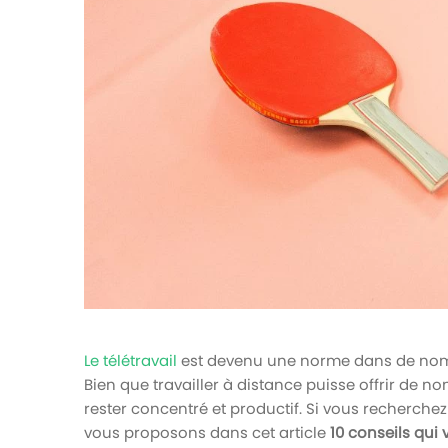
votre paie
Tâches et check-lists
Optimisez le suivi de vos tâches et check-
lists RH
Suivi mutuelle
Suivez les demandes de remboursement de
soins
Le télétravail
est devenu une norme dans de nomb
Bien que travailler à distance puisse offrir de n
rester concentré et productif. Si vous recherch
vous proposons dans cet article
10 conseils qui