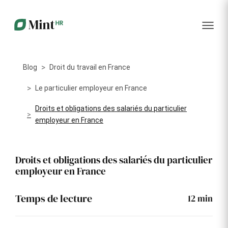
RH
des
service
plus
talents
management
encore
…...
Core
Recrutement
Matériels
Portail
HR
Digitalisez la
Optimisez la
collabora
Centralisez
gestion de
gestion du
vos
Blog
Droit du travail en France
votre
parc
données
processus
informatique
RH dans
Dashboar
de
alloué à vos
Le particulier employeur en France
un portail
recrutement
collaborateurs
unique
Droits et obligations des salariés du particulier
KPI et
Congés
employeur en France
Onboarding
Logiciels
reporting
et
Facilitez
Répertoriez
absences
l'intégration
les logiciels
Intégratio
de vos
utilisés par
Digitalisez
Droits et obligations des salariés du particulier
nouveaux
chaque
votre
employeur en France
collaborateurs
collaborateur
gestion
des
Événeme
congés et
d'entrepri
Temps de lecture
12
min
absences
Gestion
Suivi des
Formation
Annuaire