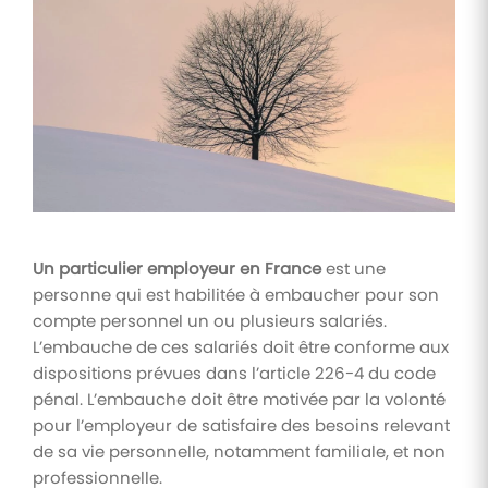
Tâches
et
check-
lists
Optimisez
le suivi de
vos
tâches et
check-
lists RH
Un particulier employeur en France
est une
Suivi
personne qui est habilitée à embaucher pour son
mutuelle
compte personnel un ou plusieurs salariés.
Suivez les
L’embauche de ces salariés doit être conforme aux
demandes de
remboursement
dispositions prévues dans l’article 226-4 du code
de soins
pénal. L’embauche doit être motivée par la volonté
pour l’employeur de satisfaire des besoins relevant
de sa vie personnelle, notamment familiale, et non
professionnelle.